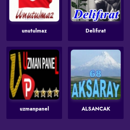
unutulmaz
Delifırat
uzmanpanel
ALSANCAK