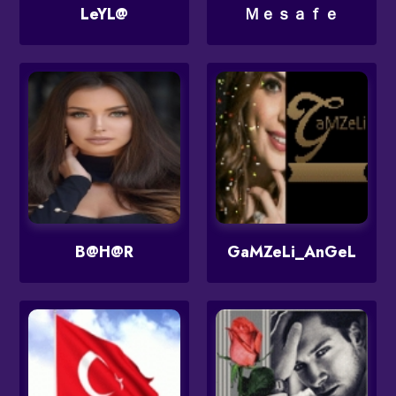
LeYL@
Ｍｅｓａｆｅ
B@H@R
GaMZeLi_AnGeL