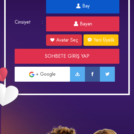
Bay
Cinsiyet
Bayan
Avatar Seç
Yeni Üyelik
SOHBETE GİRİŞ YAP
+ Google