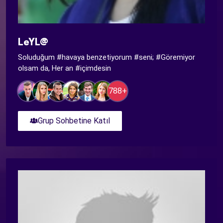
LeYL@
Soluduğum #havaya benzetiyorum #seni; #Göremiyor
olsam da, Her an #içimdesin
788+
Grup Sohbetine Katıl